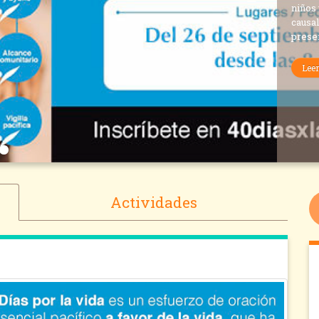
niños 
causal
presen
Lee
Actividades