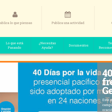
ublica lo que piensas
Publica una actividad
Lo que está
¿Necesitas
Te
Documentos
Pasando
Ayuda?
Recome
40
fr
Ge
Este 
campañ
oració