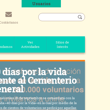
Usuarios
Contáctanos
Ver
Sitios de
ndamos
Actividades
Interés
 días por la vida
ente al Cementerio
neral
miércoles 26 de septiembre se comenzará con la
a «40 días por la Vida» en la cual por medio de la
n de cientos de voluntarios se pedirá por aquellas