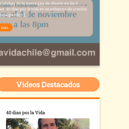
víctimas de la nueva Ley de Aborto en las 3
es. 40 días por la vida es un esfuerzo de oración
cial pacífico […]
r más
Videos Destacados
40 días por la Vida