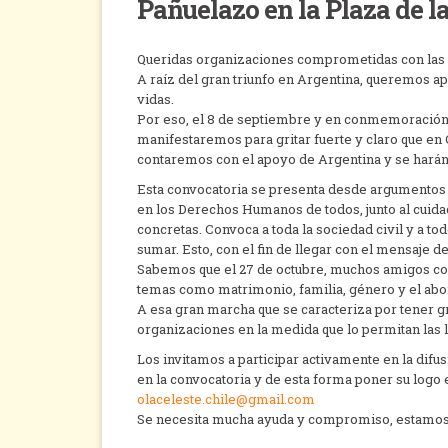
Pañuelazo en la Plaza de l
Queridas organizaciones comprometidas con las 
A raíz del gran triunfo en Argentina, queremos a
vidas.
Por eso, el 8 de septiembre y en conmemoración d
manifestaremos para gritar fuerte y claro que e
contaremos con el apoyo de Argentina y se harán 
Esta convocatoria se presenta desde argumentos 
en los Derechos Humanos de todos, junto al cuidad
concretas. Convoca a toda la sociedad civil y a tod
sumar. Esto, con el fin de llegar con el mensaje d
Sabemos que el 27 de octubre, muchos amigos co
temas como matrimonio, familia, género y el abo
A esa gran marcha que se caracteriza por tener 
organizaciones en la medida que lo permitan las l
Los invitamos a participar activamente en la di
en la convocatoria y de esta forma poner su logo 
olaceleste.chile@gmail.com
Se necesita mucha ayuda y compromiso, estamos 