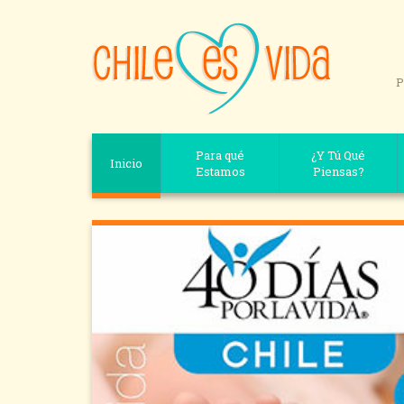
P
Para qué
¿Y Tú Qué
Inicio
Estamos
Piensas?