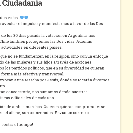
a Ciudadanía
dos vidas.
provechar el impulso y manifestarnos a favor de las Dos
e los 30 días pasada la votación en Argentina, nos
n Chile también protegemos las Dos vidas. Además
actividades en diferentes países.
que no se fundamenten en la religión, sino con un enfoque
o de las mujeres y sus hijos a través de acciones
os los partidos políticos, que en su diversidad se quieran
e forma más efectiva y transversal.
nvocan a una Marcha por Jesús, donde se tocarán diversos
rto.
gran convocatoria, nos sumamos desde nuestras
íneas editoriales de cada uno.
fusión de ambas marchas. Quienes quieran comprometerse
en el afiche, son bienvenidos. Enviar un correo a
contra el tiempo!