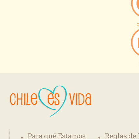
C
Para qué Estamos
Reglas de