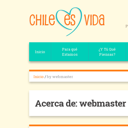
P
Para qué
¿Y Tú Qué
Inicio
Estamos
Piensas?
Inicio
/
by webmaster
Acerca de: webmaster