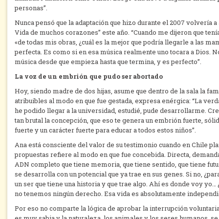
personas”.
Nunca pensó que la adaptación que hizo durante el 2007 volvería a a
Vida de muchos corazones” este año. “Cuando me dijeron que tenía
«de todas mis obras, ¿cuál es la mejor que podría llegarle a las m
perfecta. Es como si en esa música realmente uno tocara a Dios. No
música desde que empieza hasta que termina, y es perfecto”.
La voz de un embrión que pudo ser abortado
Hoy, siendo madre de dos hijas, asume que dentro de la sala la fa
atribuibles al modo en que fue gestada, expresa enérgica: “La verda
he podido llegar a la universidad, estudié, pude desarrollarme. Cr
tan brutal la concepción, que eso te genera un embrión fuerte, sóli
fuerte y un carácter fuerte para educar a todos estos niños”.
Ana está consciente del valor de su testimonio cuando en Chile pla
propuestas refiere al modo en que fue concebida. Directa, demand
ADN completo que tiene memoria, que tiene sentido, que tiene futu
se desarrolla con un potencial que ya trae en sus genes. Si no, 
un ser que tiene una historia y que trae algo. Ahí es donde voy yo
no tenemos ningún derecho. Esa vida es absolutamente independi
Por eso no comparte la lógica de aprobar la interrupción voluntari
es muy sabia y la naturaleza, los animales y los seres humanos, se 