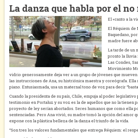
La danza que habla por el no
El «canto a la 
El Réquiem de M
Baquedano, porq
madre fuere abu
La tarde de un m
pronto la lluvi
Las Condes, San
Movimiento Mod
vidrio generosamente deja ver a un grupo de jóvenes que mueven
las instrucciones de Ana, su histriónica maestra y coreógrafa. Ella
piano. Entusiasmada, usa un maternal tono de voz para decir “bast
Cuando la presidenta de su país, Chile, empuja al poder legislativo
testimonio en Portaluz y su voz es la de aquellos que no la tiene
proyecto de ley serían abortados. Seres humanos que como ella po
sentenciadas. Pero Ana vivió, su madre tomó la opción del amor q
expone con la plástica belleza de la danza el triunfo de la vida.
“Son tres los valores fundamentales que entrega Réquiem: el respeto a