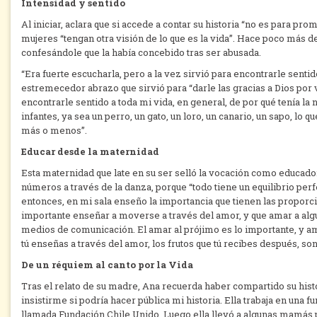
Intensidad y sentido
Al iniciar, aclara que si accede a contar su historia “no es para pr
mujeres “tengan otra visión de lo que es la vida”. Hace poco más d
confesándole que la había concebido tras ser abusada.
“Era fuerte escucharla, pero a la vez sirvió para encontrarle senti
estremecedor abrazo que sirvió para “darle las gracias a Dios por
encontrarle sentido a toda mi vida, en general, de por qué tenía la
infantes, ya sea un perro, un gato, un loro, un canario, un sapo, lo q
más o menos”.
Educar desde la maternidad
Esta maternidad que late en su ser selló la vocación como educado
números a través de la danza, porque “todo tiene un equilibrio per
entonces, en mi sala enseño la importancia que tienen las propo
importante enseñar a moverse a través del amor, y que amar a algu
medios de comunicación. El amar al prójimo es lo importante, y 
tú enseñas a través del amor, los frutos que tú recibes después, s
De un réquiem al canto por la Vida
Tras el relato de su madre, Ana recuerda haber compartido su hist
insistirme si podría hacer pública mi historia. Ella trabaja en una
llamada Fundación Chile Unido. Luego ella llevó a algunas mamás p