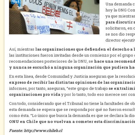
Una demanda co
hoy la ONG Comu
ya que mientra
para discutir 
solicitaron, en
se nos dio resp
director ejecut
Así, mientras
las organizaciones que defienden el derecho a 
las instituciones fueron invitadas desde un comienzo por el grupo
recomendaciones posteriores de la ONU, se
hace una recomendac
y nunca se escuchó a ninguna organización que pudiera ha
En esta línea, desde Comunidad y Justicia aseguran que la resoluc
expreso de recibir las distintas opiniones
de las organizacio
informes, por tanto, aseguran, “este grupo de trabajo
se extralimi
organizaciones pro vida
y por lo tanto, todo eso merece ser con
Con todo, considerando que el Tribunal no tiene la facultades de ob
esta demanda se espera que se responda por qué no fueron escucha
como ésta. “Lo único que busca la demanda es que se declara la dis
ONU en Chile que no vuelvan a cometer esta discriminació
Fuente: http://www.chileb.cl