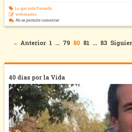
Lo que está Pasando
webmaster
No se permite comentar
← Anterior
1
…
79
80
81
…
83
Siguie
40 días por la Vida