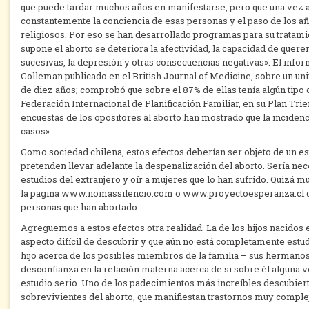
que puede tardar muchos años en manifestarse, pero que una vez afl
constantemente la conciencia de esas personas y el paso de los añ
religiosos. Por eso se han desarrollado programas para su tratami
supone el aborto se deteriora la afectividad, la capacidad de querer
sucesivas, la depresión y otras consecuencias negativas». El infor
Colleman publicado en el British Journal of Medicine, sobre un un
de diez años; comprobó que sobre el 87% de ellas tenía algún tipo 
Federación Internacional de Planificación Familiar, en su Plan Trie
encuestas de los opositores al aborto han mostrado que la incidenci
casos».
Como sociedad chilena, estos efectos deberían ser objeto de un es
pretenden llevar adelante la despenalización del aborto. Sería nec
estudios del extranjero y oír a mujeres que lo han sufrido. Quizá
la pagina www.nomassilencio.com o www.proyectoesperanza.cl que 
personas que han abortado.
Agreguemos a estos efectos otra realidad. La de los hijos nacidos e
aspecto difícil de descubrir y que aún no está completamente estu
hijo acerca de los posibles miembros de la familia – sus hermanos
desconfianza en la relación materna acerca de si sobre él alguna ve
estudio serio. Uno de los padecimientos más increíbles descubierto
sobrevivientes del aborto, que manifiestan trastornos muy comple