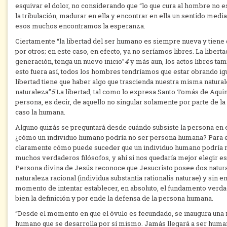
esquivar el dolor, no considerando que “lo que cura al hombre no es
la tribulación, madurar en ella y encontrar en ella un sentido media
esos muchos encontramos la esperanza.
Ciertamente “la libertad del ser humano es siempre nueva y tien
por otros; en este caso, en efecto, ya no seríamos libres. La lib
generación, tenga un nuevo inicio”
4
y más aun, los actos libres tam
esto fuera así, todos los hombres tendríamos que estar obrando igual
libertad tiene que haber algo que trascienda nuestra misma natura
naturaleza”
5
La libertad, tal como lo expresa Santo Tomás de Aquin
persona, es decir, de aquello no singular solamente por parte de la 
caso la humana.
Alguno quizás se preguntará desde cuándo subsiste la persona en es
¿cómo un individuo humano podría no ser persona humana? Para e
claramente cómo puede suceder que un individuo humano podría no
muchos verdaderos filósofos, y ahí si nos quedaría mejor elegir esq
Persona divina de Jesús reconoce que Jesucristo posee dos natura
naturaleza racional (individua substantia rationalis naturae) y si
momento de intentar establecer, en absoluto, el fundamento verda
bien la definición y por ende la defensa de la persona humana.
“Desde el momento en que el óvulo es fecundado, se inaugura una nu
humano que se desarrolla por sí mismo. Jamás llegará a ser human