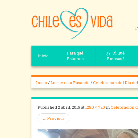
P
Para qué
¿Y Tú Qué
Inicio
Estamos
Piensas?
Inicio
/
Lo que está Pasando
/
Celebración del Día de
Published
2 abril, 2015
at
1280 × 720
in
Celebración d
←
Previous