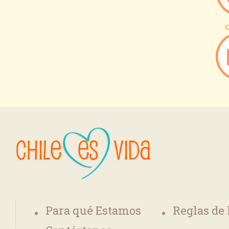
C
Para qué Estamos
Reglas de