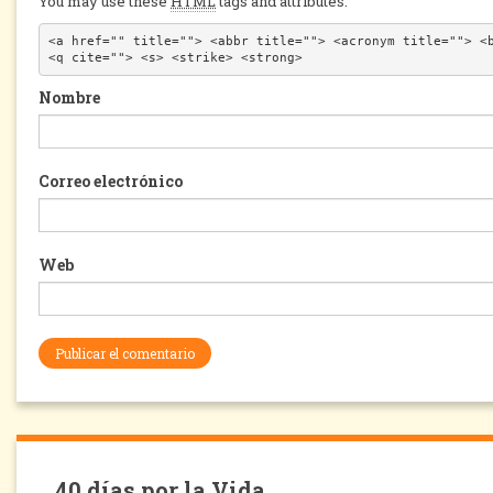
You may use these
HTML
tags and attributes:
<a href="" title=""> <abbr title=""> <acronym title=""> <b
<q cite=""> <s> <strike> <strong> 
Nombre
Correo electrónico
Web
40 días por la Vida