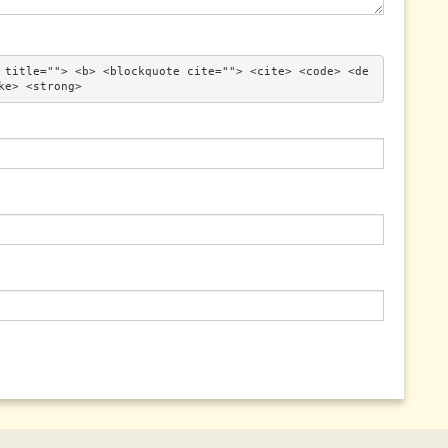
 title=""> <b> <blockquote cite=""> <cite> <code> <de
ke> <strong> 