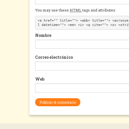
You may use these
HTML
tags and attributes:
<a href="" title=""> <abbr title=""> <acronym
l datetime=""> <em> <i> <q cite=""> <s> <stri
Nombre
Correo electrónico
Web