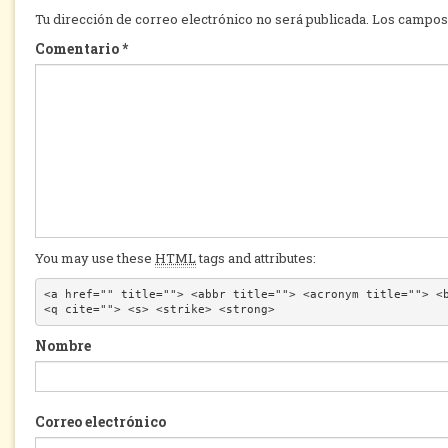
Tu dirección de correo electrónico no será publicada.
Los campos 
Comentario
*
You may use these
HTML
tags and attributes:
<a href="" title=""> <abbr title=""> <acronym title=""> <b
<q cite=""> <s> <strike> <strong> 
Nombre
Correo electrónico