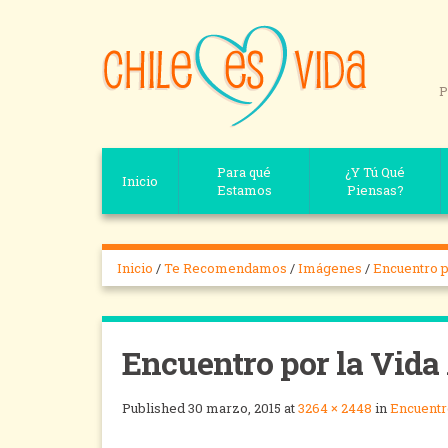
P
Para qué
¿Y Tú Qué
Inicio
Estamos
Piensas?
Inicio
/
Te Recomendamos
/
Imágenes
/
Encuentro p
Encuentro por la Vida
Published
30 marzo, 2015
at
3264 × 2448
in
Encuentro