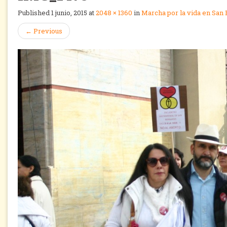
Published
1 junio, 2015
at
2048 × 1360
in
Marcha por la vida en San 
←
Previous