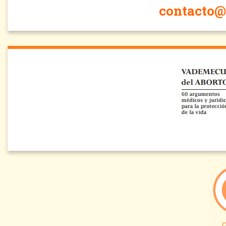
contacto@
C