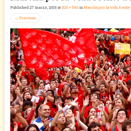
Published
27 marzo, 2015
at
825 × 550
in
Marcha por la vida frente
←
Previous