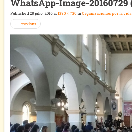
WhatsApp-Image-20160729 (
Published
29 julio, 2016
at
1280 × 720
in
Organizaciones por la vida
←
Previous