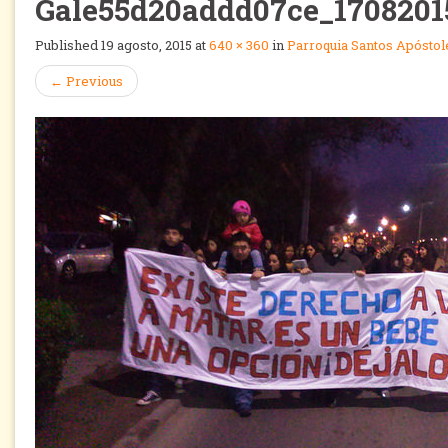
Gale55d20addd07ce_170820
Published
19 agosto, 2015
at
640 × 360
in
Parroquia Santos Apóstol
←
Previous