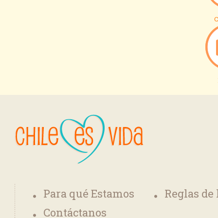
C
Para qué Estamos
Reglas de
Contáctanos