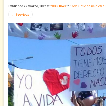
Published
27 marzo, 2017
at
780 × 1040
in
Todo Chile se unió en el
←
Previous