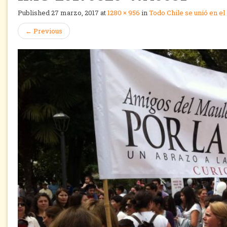
Published
27 marzo, 2017
at
1280 × 956
in
Todo Chile se unió en el
←
Previous