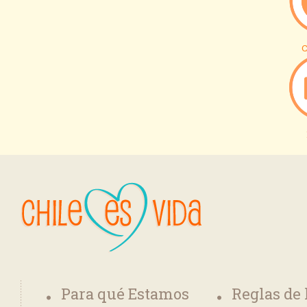
C
Para qué Estamos
Reglas de