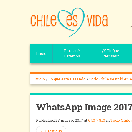
P
Para qué
¿Y Tú Qué
Inicio
Estamos
Piensas?
Inicio
/
Lo que está Pasando
/
Todo Chile se unió en e
WhatsApp Image 2017-0
Published
27 marzo, 2017
at
640 × 810
in
Todo Chile 
←
Previous