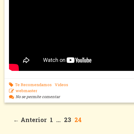
Te Recomendamos
Videos
webmaster
No se permite comentar
← Anterior
1
…
23
24