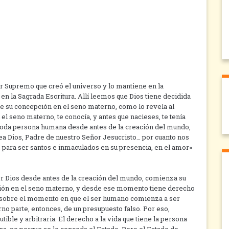
er Supremo que creó el universo y lo mantiene en la
en la Sagrada Escritura. Allí leemos que Dios tiene decidida
e su concepción en el seno materno, como lo revela al
l seno materno, te conocía, y antes que nacieses, te tenía
a toda persona humana desde antes de la creación del mundo,
sea Dios, Padre de nuestro Señor Jesucristo… por cuanto nos
, para ser santos e inmaculados en su presencia, en el amor»
r Dios desde antes de la creación del mundo, comienza su
ción en el seno materno, y desde ese momento tiene derecho
n sobre el momento en que el ser humano comienza a ser
o parte, entonces, de un presupuesto falso. Por eso,
tible y arbitraria. El derecho a la vida que tiene la persona