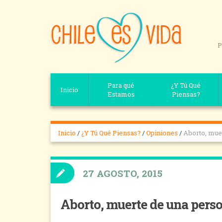
P
Para qué
¿Y Tú Qué
Inicio
Estamos
Piensas?
Inicio
/
¿Y Tú Qué Piensas?
/
Opiniones
/
Aborto, muer
27 AGOSTO, 2015
Aborto, muerte de una perso