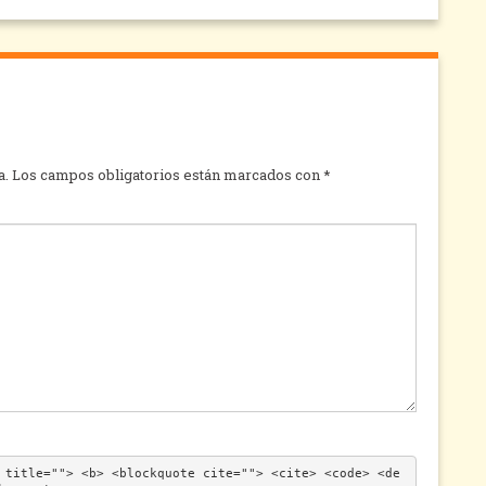
a.
Los campos obligatorios están marcados con
*
 title=""> <b> <blockquote cite=""> <cite> <code> <de