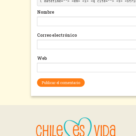
l datetime=""> <em> <i> <q cite=""> <s> <stri
Nombre
Correo electrónico
Web