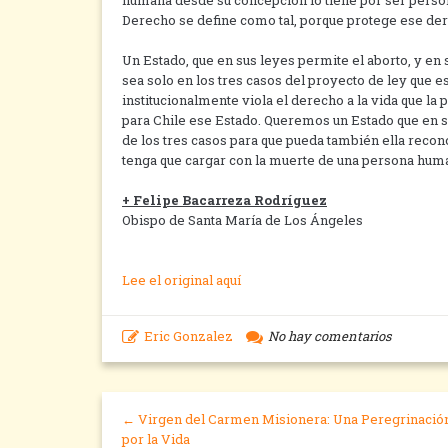
humana desde su concepción lo tiene por ser person
Derecho se define como tal, porque protege ese dere
Un Estado, que en sus leyes permite el aborto, y en su
sea solo en los tres casos del proyecto de ley que es
institucionalmente viola el derecho a la vida que 
para Chile ese Estado. Queremos un Estado que en sus
de los tres casos para que pueda también ella recono
tenga que cargar con la muerte de una persona hum
+ Felipe Bacarreza Rodríguez
Obispo de Santa María de Los Ángeles
Lee el original aquí
Eric Gonzalez
No hay comentarios
← Virgen del Carmen Misionera: Una Peregrinació
por la Vida