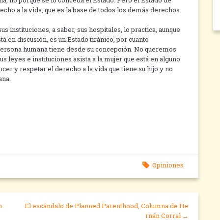
a, no porque se lo conceda el Estado. Pero el Estado de
cho a la vida, que es la base de todos los demás derechos.
s instituciones, a saber, sus hospitales, lo practica, aunque
tá en discusión, es un Estado tiránico, por cuanto
la persona humana tiene desde su concepción. No queremos
 leyes e instituciones asista a la mujer que está en alguno
cer y respetar el derecho a la vida que tiene su hijo y no
ana.
Opiniones
n
El escándalo de Planned Parenthood, Columna de He
rnán Corral →