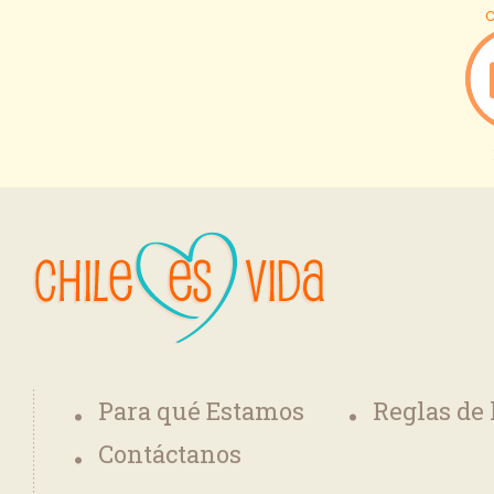
C
Para qué Estamos
Reglas de
Contáctanos