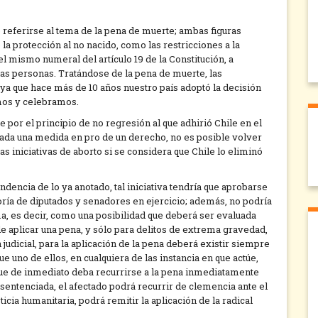
 referirse al tema de la pena de muerte; ambas figuras
la protección al no nacido, como las restricciones a la
l mismo numeral del artículo 19 de la Constitución, a
 las personas. Tratándose de la pena de muerte, las
 ya que hace más de 10 años nuestro país adoptó la decisión
mos y celebramos.
 por el principio de no regresión al que adhirió Chile en el
tada una medida en pro de un derecho, no es posible volver
 las iniciativas de aborto si se considera que Chile lo eliminó
ndencia de lo ya anotado, tal iniciativa tendría que aprobarse
oría de diputados y senadores en ejercicio; además, no podría
 es decir, como una posibilidad que deberá ser evaluada
de aplicar una pena, y sólo para delitos de extrema gravedad,
judicial, para la aplicación de la pena deberá existir siempre
e uno de ellos, en cualquiera de las instancia en que actúe,
que de inmediato deba recurrirse a la pena inmediatamente
s sentenciada, el afectado podrá recurrir de clemencia ante el
icia humanitaria, podrá remitir la aplicación de la radical