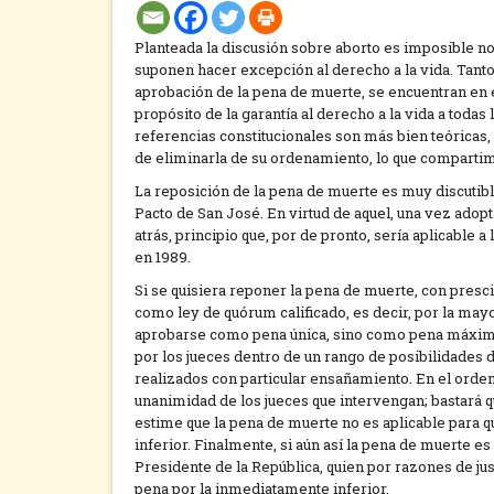
Planteada la discusión sobre aborto es imposible no
suponen hacer excepción al derecho a la vida. Tanto 
aprobación de la pena de muerte, se encuentran en e
propósito de la garantía al derecho a la vida a todas
referencias constitucionales son más bien teóricas,
de eliminarla de su ordenamiento, lo que comparti
La reposición de la pena de muerte es muy discutible
Pacto de San José. En virtud de aquel, una vez adop
atrás, principio que, por de pronto, sería aplicable a
en 1989.
Si se quisiera reponer la pena de muerte, con presci
como ley de quórum calificado, es decir, por la may
aprobarse como pena única, sino como pena máxima,
por los jueces dentro de un rango de posibilidades 
realizados con particular ensañamiento. En el orden 
unanimidad de los jueces que intervengan; bastará qu
estime que la pena de muerte no es aplicable para 
inferior. Finalmente, si aún así la pena de muerte e
Presidente de la República, quien por razones de just
pena por la inmediatamente inferior.