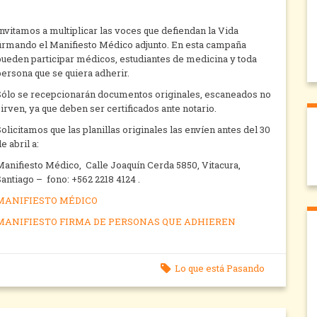
Invitamos a multiplicar las voces que defiendan la Vida
firmando el Manifiesto Médico adjunto. En esta campaña
pueden participar médicos, estudiantes de medicina y toda
persona que se quiera adherir.
Sólo se recepcionarán documentos originales, escaneados no
sirven, ya que deben ser certificados ante notario.
Solicitamos que las planillas originales las envíen antes del 30
e abril a:
Manifiesto Médico, Calle Joaquín Cerda 5850, Vitacura,
Santiago – fono: +562 2218 4124 .
MANIFIESTO MÉDICO
MANIFIESTO FIRMA DE PERSONAS QUE ADHIEREN
Lo que está Pasando