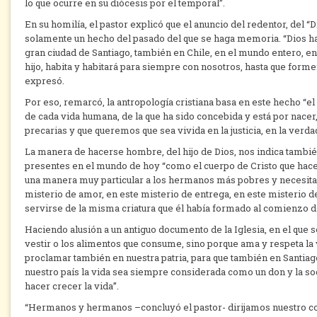
lo que ocurre en su diócesis por el temporal”.
En su homilía, el pastor explicó que el anuncio del redentor, del “
solamente un hecho del pasado del que se haga memoria. “Dios ha
gran ciudad de Santiago, también en Chile, en el mundo entero, en 
hijo, habita y habitará para siempre con nosotros, hasta que form
expresó.
Por eso, remarcó, la antropología cristiana basa en este hecho “
de cada vida humana, de la que ha sido concebida y está por nacer
precarias y que queremos que sea vivida en la justicia, en la verda
La manera de hacerse hombre, del hijo de Dios, nos indica también
presentes en el mundo de hoy “como el cuerpo de Cristo que hace p
una manera muy particular a los hermanos más pobres y necesitad
misterio de amor, en este misterio de entrega, en este misterio de
servirse de la misma criatura que él había formado al comienzo de 
Haciendo alusión a un antiguo documento de la Iglesia, en el que s
vestir o los alimentos que consume, sino porque ama y respeta la 
proclamar también en nuestra patria, para que también en Santiag
nuestro país la vida sea siempre considerada como un don y la s
hacer crecer la vida”.
“Hermanos y hermanos –concluyó el pastor- dirijamos nuestro cor