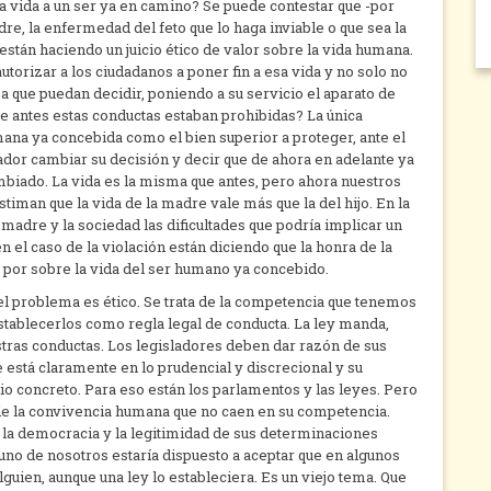
la vida a un ser ya en camino? Se puede contestar que -por
adre, la enfermedad del feto que lo haga inviable o que sea la
están haciendo un juicio ético de valor sobre la vida humana.
torizar a los ciudadanos a poner fin a esa vida y no solo no
a que puedan decidir, poniendo a su servicio el aparato de
ue antes estas conductas estaban prohibidas? La única
ana ya concebida como el bien superior a proteger, ante el
ador cambiar su decisión y decir que de ahora en adelante ya
ambiado. La vida es la misma que antes, pero ahora nuestros
timan que la vida de la madre vale más que la del hijo. En la
 madre y la sociedad las dificultades que podría implicar un
el caso de la violación están diciendo que la honra de la
n por sobre la vida del ser humano ya concebido.
 el problema es ético. Se trata de la competencia que tenemos
stablecerlos como regla legal de conducta. La ley manda,
tras conductas. Los legisladores deben dar razón de sus
 está claramente en lo prudencial y discrecional y su
o concreto. Para eso están los parlamentos y las leyes. Pero
 de la convivencia humana que no caen en su competencia.
a la democracia y la legitimidad de sus determinaciones
uno de nosotros estaría dispuesto a aceptar que en algunos
guien, aunque una ley lo estableciera. Es un viejo tema. Que