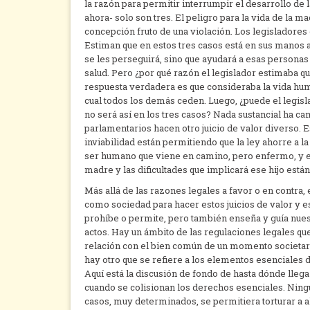
la razón para permitir interrumpir el desarrollo de 
ahora- solo son tres. El peligro para la vida de la m
concepción fruto de una violación. Los legisladores 
Estiman que en estos tres casos está en sus manos au
se les perseguirá, sino que ayudará a esas personas 
salud. Pero ¿por qué razón el legislador estimaba q
respuesta verdadera es que consideraba la vida hum
cual todos los demás ceden. Luego, ¿puede el legisl
no será así en los tres casos? Nada sustancial ha c
parlamentarios hacen otro juicio de valor diverso. Es
inviabilidad están permitiendo que la ley ahorre a la
ser humano que viene en camino, pero enfermo, y en 
madre y las dificultades que implicará ese hijo está
Más allá de las razones legales a favor o en contra,
como sociedad para hacer estos juicios de valor y e
prohíbe o permite, pero también enseña y guía nues
actos. Hay un ámbito de las regulaciones legales que
relación con el bien común de un momento societari
hay otro que se refiere a los elementos esenciales
Aquí está la discusión de fondo de hasta dónde lleg
cuando se colisionan los derechos esenciales. Ning
casos, muy determinados, se permitiera torturar a al