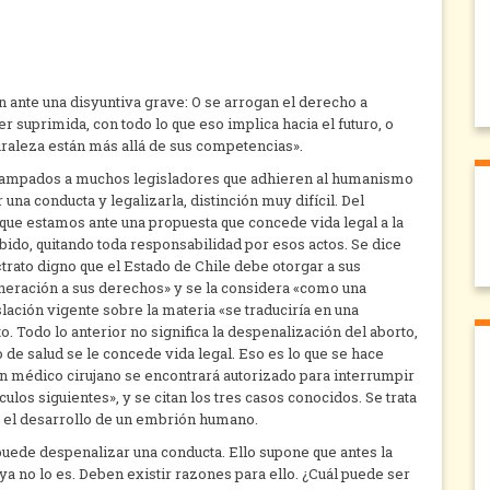
 ante una disyuntiva grave: O se arrogan el derecho a
r suprimida, con todo lo que eso implica hacia el futuro, o
raleza están más allá de sus competencias».
ntrampados a muchos legisladores que adhieren al humanismo
 una conducta y legalizarla, distinción muy difícil. Del
que estamos ante una propuesta que concede vida legal a la
ido, quitando toda responsabilidad por esos actos. Se dice
«trato digno que el Estado de Chile debe otorgar a sus
lneración a sus derechos» y se la considera «como una
slación vigente sobre la materia «se traduciría en una
o. Todo lo anterior no significa la despenalización del aborto,
de salud se le concede vida legal. Eso es lo que se hace
un médico cirujano se encontrará autorizado para interrumpir
los siguientes», y se citan los tres casos conocidos. Se trata
n el desarrollo de un embrión humano.
 puede despenalizar una conducta. Ello supone que antes la
a no lo es. Deben existir razones para ello. ¿Cuál puede ser