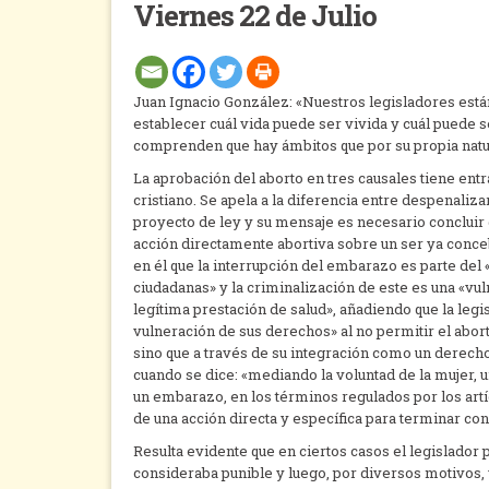
Viernes 22 de Julio
Juan Ignacio González: «Nuestros legisladores están
establecer cuál vida puede ser vivida y cuál puede se
comprenden que hay ámbitos que por su propia natu
La aprobación del aborto en tres causales tiene e
cristiano. Se apela a la diferencia entre despenalizar
proyecto de ley y su mensaje es necesario concluir 
acción directamente abortiva sobre un ser ya conceb
en él que la interrupción del embarazo es parte del 
ciudadanas» y la criminalización de este es una «vu
legítima prestación de salud», añadiendo que la legi
vulneración de sus derechos» al no permitir el abort
sino que a través de su integración como un derecho 
cuando se dice: «mediando la voluntad de la mujer, 
un embarazo, en los términos regulados por los artícu
de una acción directa y específica para terminar co
Resulta evidente que en ciertos casos el legislador
consideraba punible y luego, por diversos motivos, y