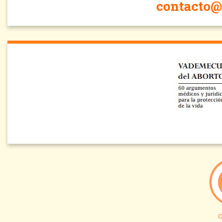
contacto@
C