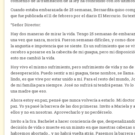
comienzo de la tramitación de la ley ha coincidido con los últim
Cuando estaba embarazada de 25 semanas, Bernardita quiso compar
que fue publicada el 11 de febrero por el diario El Mercurio. Su text
“Señor Director:
Hay dos maneras de mirar la vida. Tengo 25 semanas de embarazo.
una vez que nazca, morirá. Fueron semanas difíciles, y como dice 
la angustia e impotencia que se siente. Es un sufrimiento que se v
cerebro a posarse en la cabecita de mi guagua, pero mi disposición 
esto me cambió la vida.
Hoy vivo el mismo sufrimiento, pero sufrimiento de vida y no de 
desesperación. Puedo sentir a mi guagua, tiene nombre, se llama J
lindo, es que vive por estar unido a mí. Para el resto del mundo, J
de mi familia para siempre. José no sufrirá ni tendrá penas. Yo lo
una madre que eso.
Ahora estoy en paz; pensé que nunca volvería a estarlo. Mi doctor
paz. Yo ya pasé la barrera de las dos primeras. Invito a Mariela y 
ellos y no en nosotras. Aprovecharlo y no perdérselo.
Invito a la Sra. Bachelet a hacer conciencia de que, despenalizan
decisión de vida o muerte en un minuto en que nuestras cabezas s
habremos abortado… y no habrá vuelta atrás. Pasemos la barrera 