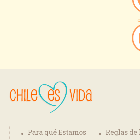
C
Para qué Estamos
Reglas de