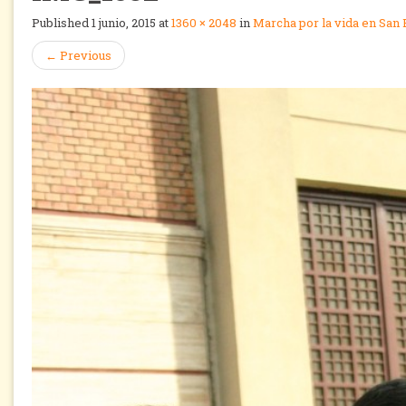
Published
1 junio, 2015
at
1360 × 2048
in
Marcha por la vida en San 
←
Previous