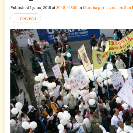
Published
1 junio, 2015
at
2048 × 1360
in
Marcha por la vida en San 
←
Previous