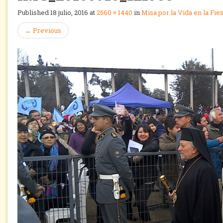
Published
18 julio, 2016
at
2560 × 1440
in
Misa por la Vida en la Fi
←
Previous