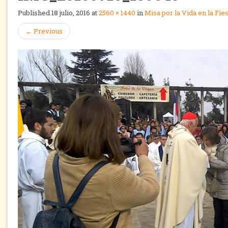
Published
18 julio, 2016
at
2560 × 1440
in
Misa por la Vida en la Fi
←
Previous