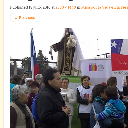
Published
18 julio, 2016
at
2560 × 1440
in
Misa por la Vida en la Fi
←
Previous