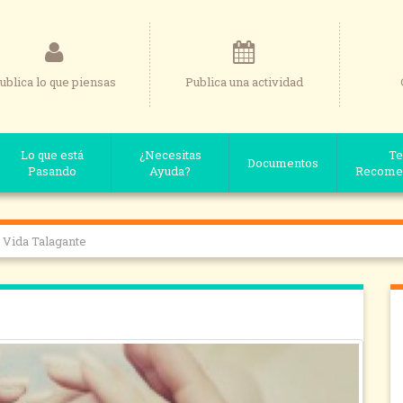
ublica lo que piensas
Publica una actividad
Lo que está
¿Necesitas
Te
Documentos
Pasando
Ayuda?
Recome
a Vida Talagante