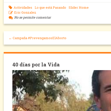
Actividades
Lo que está Pasando
Slider Home
Eric Gonzalez
No se permite comentar
← Campaña #PrevengamosElAborto
40 días por la Vida