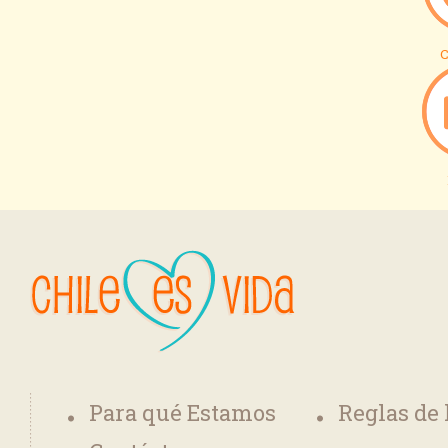
C
Para qué Estamos
Reglas de