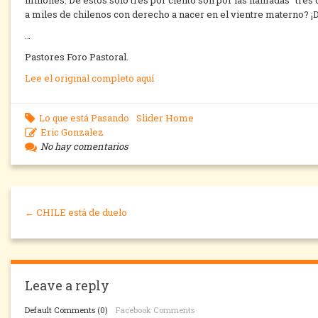
millones. De estos sólo tres por ciento son por las llamadas “tr
a miles de chilenos con derecho a nacer en el vientre materno? ¡D
…
Pastores Foro Pastoral.
Lee el original completo aquí
Lo que está Pasando
Slider Home
Eric Gonzalez
No hay comentarios
← CHILE está de duelo
Leave a reply
Default Comments (0)
Facebook Comments