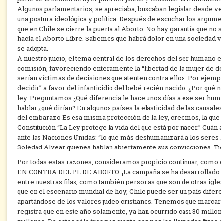
Algunos parlamentarios, se apreciaba, buscaban legislar desde v
una postura ideológica y política. Después de escuchar los argu
que en Chile se cierre la puerta al Aborto. No hay garantía que no
hacia el Aborto Libre. Sabemos que habrá dolor en una sociedad vi
se adopta.
A nuestro juicio, el tema central de los derechos del ser humano e
comisión, favoreciendo enteramente la “libertad de la mujer de d
serían víctimas de decisiones que atenten contra ellos. Por ejemp
decidir” a favor del infanticidio del bebé recién nacido. ¿Por qué
ley. Preguntamos ¿Qué diferencia le hace unos días a ese ser hum
hablar ¿qué dirían? En algunos países la elasticidad de las causal
del embarazo Es esa misma protección de la ley, creemos, la que 
Constitución “La Ley protege la vida del que está por nacer.” Cuán
ante las Naciones Unidas: “lo que más deshumanizará a los seres
Soledad Alvear quienes hablan abiertamente sus convicciones. Ti
Por todas estas razones, consideramos propicio continuar, co
EN CONTRA DEL PL DE ABORTO. ¡La campaña se ha desarrollado s
entre nuestras filas, como también personas que son de otras igl
que en el escenario mundial de hoy, Chile puede ser un país difere
apartándose de los valores judeo cristianos. Tenemos que marcar l
registra que en este año solamente, ya han ocurrido casi 30 millo