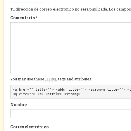
Tu dirección de correo electrónico no será publicada.
Los campos 
Comentario
*
You may use these
HTML
tags and attributes:
<a href="" title=""> <abbr title=""> <acronym title=""> <b
<q cite=""> <s> <strike> <strong> 
Nombre
Correo electrónico