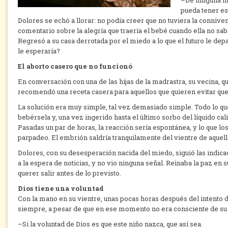
–De ninguna ma
pueda tener est
Dolores se echó a llorar: no podía creer que no tuviera la conniven
comentario sobre la alegría que traería el bebé cuando ella no sab
Regresó a su casa derrotada por el miedo a lo que el futuro le de
le esperaría?
El aborto casero que no funcionó
En conversación con una de las hijas de la madrastra, su vecina, qu
recomendó una receta casera para aquellos que quieren evitar qu
La solución era muy simple, tal vez demasiado simple. Todo lo qu
bebérsela y, una vez ingerido hasta el último sorbo del líquido cal
Pasadas un par de horas, la reacción sería espontánea, y lo que l
parpadeo. El embrión saldría tranquilamente del vientre de aquell
Dolores, con su desesperación nacida del miedo, siguió las indica
a la espera de noticias, y no vio ninguna señal. Reinaba la paz en 
querer salir antes de lo previsto.
Dios tiene una voluntad
Con la mano en su vientre, unas pocas horas después del intento 
siempre, a pesar de que en ese momento no era consciente de su
–Si la voluntad de Dios es que este niño nazca, que así sea.