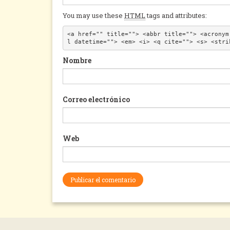
You may use these
HTML
tags and attributes:
<a href="" title=""> <abbr title=""> <acronym
l datetime=""> <em> <i> <q cite=""> <s> <stri
Nombre
Correo electrónico
Web