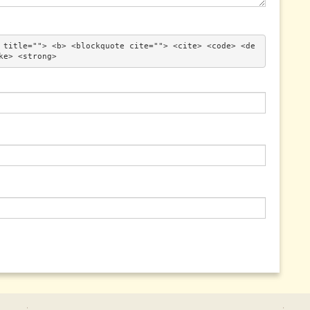
 title=""> <b> <blockquote cite=""> <cite> <code> <de
ke> <strong> 