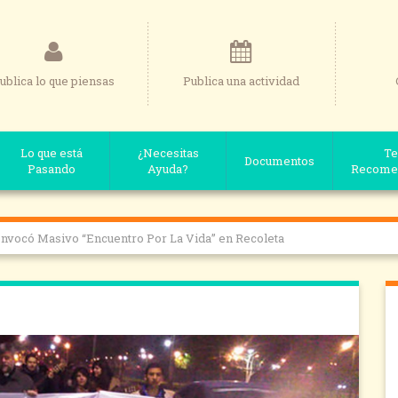
ublica lo que piensas
Publica una actividad
Lo que está
¿Necesitas
Te
Documentos
Pasando
Ayuda?
Recome
onvocó Masivo “Encuentro Por La Vida” en Recoleta