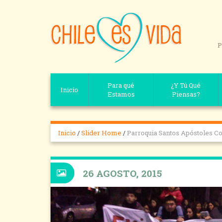
P
Para qué
¿Y Tú Qué
Inicio
Estamos
Piensas?
Inicio
/
Slider Home
/
Parroquia Santos Apóstoles C
26 AGOSTO, 2015